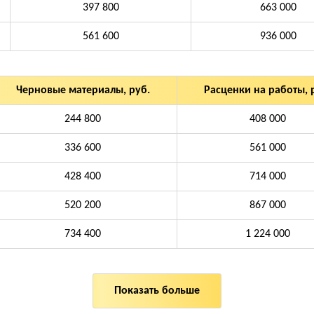
397 800
663 000
561 600
936 000
Черновые материалы, руб.
Расценки на работы, 
244 800
408 000
336 600
561 000
428 400
714 000
520 200
867 000
734 400
1 224 000
Показать больше