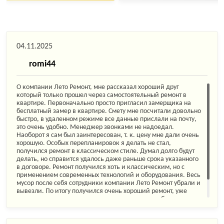
04.11.2025
romi44
О компании Лето Ремонт, мне рассказал хороший друг
который только прошел через самостоятельный ремонт в
квартире. Первоначально просто пригласил замерщика на
бесплатный замер в квартире. Смету мне посчитали довольно
быстро, в удаленном режиме все данные прислали на почту,
это очень удобно. Менеджер звонками не надоедал.
Наоборот я сам был заинтересован, т. к. цену мне дали очень
хорошую. Особых перепланировок я делать не стал,
получился ремонт в классическом стиле. Думал долго будут
делать, но справится удалось даже раньше срока указанного
в договоре. Ремонт получился хоть и классическим, но с
применением современных технологий и оборудования. Весь
мусор после себя сотрудники компании Лето Ремонт убрали и
вывезли. По итогу получился очень хороший ремонт, уже
многие мои друзья которые только планируют в будущем
делать ремонт, взяли контакты вашей фирмы.