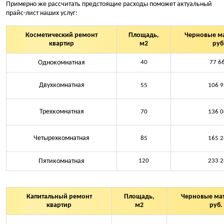
холодной воды
Примерно же рассчитать предстоящие расходы поможет актуальный
Замена дверей,
прайс-лист наших услуг:
пластиковых окон,
Укладка напольных
подоконника
покрытий
Косметический ремонт
Площадь,
Черновые м
Подключение стиральной
квартир
м2
руб
Финишная облицовка стен
машины
Однокомнатная
40
77 6
Установка осветительных
приборов
Двухкомнатная
55
106 9
Клининг после ремонта
Трехкомнатная
70
136 0
Четырехкомнатная
85
165 2
Пятикомнатная
120
233 2
Капитальный ремонт
Площадь,
Черновые ма
квартир
м2
руб.