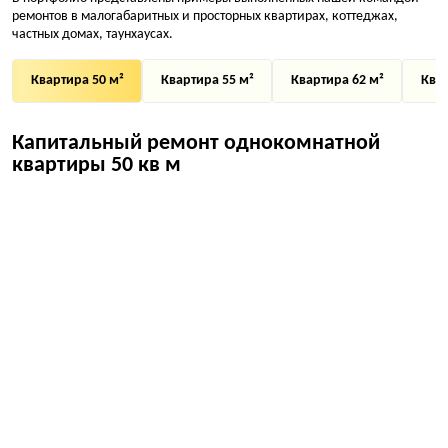
ремонтов в малогабаритных и просторных квартирах, коттеджах,
частных домах, таунхаусах.
Квартира 50 м²
Квартира 55 м²
Квартира 62 м²
Квар
Капитальный ремонт однокомнатной
квартиры 50 кв м