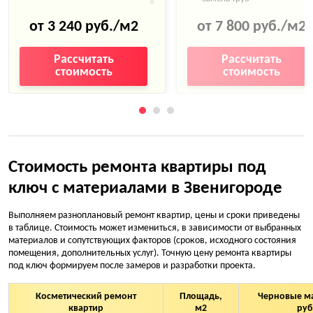
Укладка керамической
водоснабжения
плитки, керамогранита
от 3 240 руб./м2
от 7 800 руб./м2
Монтаж труб канализации
Затирка плиточных швов
Рассчитать
Рассчитать
Теплоизоляция
стоимость
стоимость
Устройство теплого пола
Гидроизоляция
Настил ламината, паркета,
ковролина, линолеума
Звукоизоляция
Покраска стен
Разводка системы
отопления
Поклейка обоев, фотообоев
Стоимость ремонта квартиры под
Прокладка силового кабеля
ключ с материалами в Звенигороде
Окраска оконных откосов
Выравнивание
Монтаж натяжного,
поверхностей
Выполняем разноплановый ремонт квартир, цены и сроки приведены
подвесного ПВХ потолка
в таблице. Стоимость может измениться, в зависимости от выбранных
Армирование стяжки пола
материалов и сопутствующих факторов (сроков, исходного состояния
Установка
помещения, дополнительных услуг). Точную цену ремонта квартиры
полотенцесушителя
под ключ формируем после замеров и разработки проекта.
Штробление кирпичных
стен
Монтаж душевой кабины с
Косметический ремонт
Площадь,
Черновые м
гидромассажем
Починка углов, порогов,
квартир
м2
руб