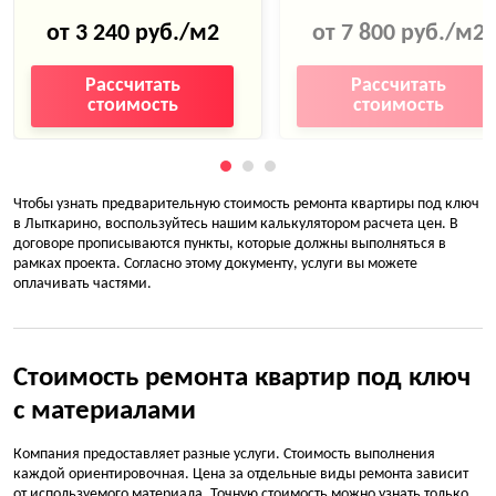
Укладка керамической
водоснабжения
плитки, керамогранита
от 3 240 руб./м2
от 7 800 руб./м2
Монтаж труб канализации
Затирка плиточных швов
Рассчитать
Рассчитать
Теплоизоляция
стоимость
стоимость
Устройство теплого пола
Гидроизоляция
Настил ламината, паркета,
ковролина, линолеума
Звукоизоляция
Чтобы узнать предварительную стоимость ремонта квартиры под ключ
Покраска стен
Разводка системы
в Лыткарино, воспользуйтесь нашим калькулятором расчета цен. В
отопления
договоре прописываются пункты, которые должны выполняться в
Поклейка обоев, фотообоев
рамках проекта. Согласно этому документу, услуги вы можете
Прокладка силового кабеля
оплачивать частями.
Окраска оконных откосов
Выравнивание
Монтаж натяжного,
поверхностей
подвесного ПВХ потолка
Армирование стяжки пола
Стоимость ремонта квартир под ключ
Установка
с материалами
полотенцесушителя
Штробление кирпичных
стен
Монтаж душевой кабины с
Компания предоставляет разные услуги. Стоимость выполнения
гидромассажем
Починка углов, порогов,
каждой ориентировочная. Цена за отдельные виды ремонта зависит
перекрытий
от используемого материала. Точную стоимость можно узнать только