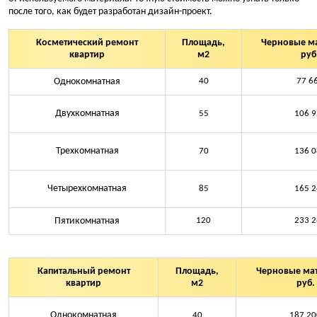
Установка смесителя, биде,
после того, как будет разработан дизайн-проект.
раковины, душа, мойки
Монтаж гребенок горячей,
холодной воды
Косметический ремонт
Площадь,
Черновые м
Замена дверей,
квартир
м2
руб
пластиковых окон,
Укладка напольных
подоконника
покрытий
Однокомнатная
40
77 6
Подключение стиральной
Финишная облицовка стен
машины
Двухкомнатная
55
106 9
Установка осветительных
приборов
Трехкомнатная
70
136 0
Клининг после ремонта
Четырехкомнатная
85
165 2
Пятикомнатная
120
233 2
Капитальный ремонт
Площадь,
Черновые ма
квартир
м2
руб.
Однокомнатная
40
187 20