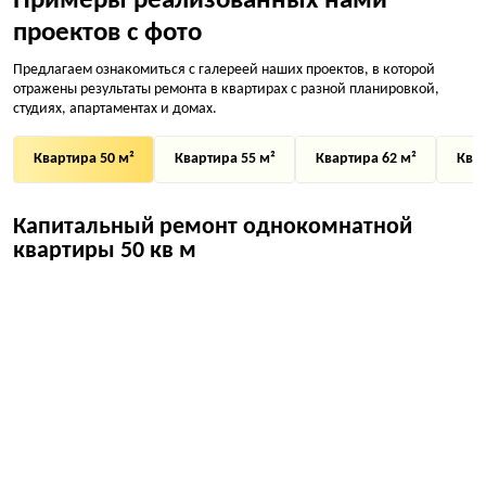
Примеры реализованных нами
проектов с фото
Предлагаем ознакомиться с галереей наших проектов, в которой
отражены результаты ремонта в квартирах с разной планировкой,
студиях, апартаментах и домах.
Квартира 50 м²
Квартира 55 м²
Квартира 62 м²
Квар
Капитальный ремонт однокомнатной
квартиры 50 кв м