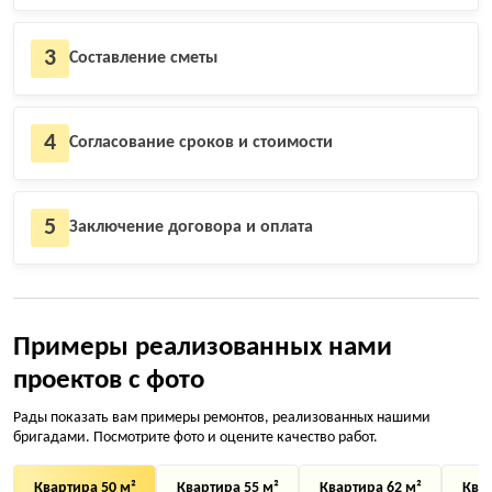
3
Составление сметы
4
Согласование сроков и стоимости
5
Заключение договора и оплата
Примеры реализованных нами
проектов с фото
Рады показать вам примеры ремонтов, реализованных нашими
бригадами. Посмотрите фото и оцените качество работ.
Квартира 50 м²
Квартира 55 м²
Квартира 62 м²
Квар