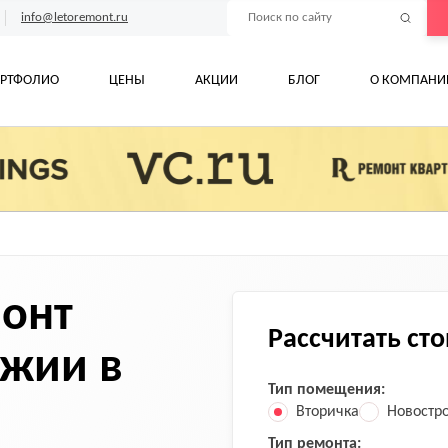
info@letoremont.ru
РТФОЛИО
ЦЕНЫ
АКЦИИ
БЛОГ
О КОМПАНИ
монт
Рассчитать ст
джии в
Тип помещения:
Вторичка
Новостр
Тип ремонта: