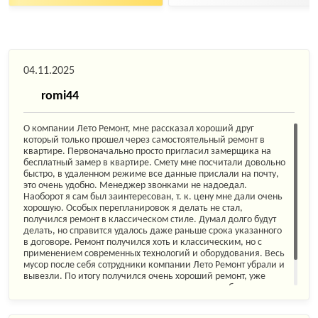
04.11.2025
romi44
О компании Лето Ремонт, мне рассказал хороший друг
который только прошел через самостоятельный ремонт в
квартире. Первоначально просто пригласил замерщика на
бесплатный замер в квартире. Смету мне посчитали довольно
быстро, в удаленном режиме все данные прислали на почту,
это очень удобно. Менеджер звонками не надоедал.
Наоборот я сам был заинтересован, т. к. цену мне дали очень
хорошую. Особых перепланировок я делать не стал,
получился ремонт в классическом стиле. Думал долго будут
делать, но справится удалось даже раньше срока указанного
в договоре. Ремонт получился хоть и классическим, но с
применением современных технологий и оборудования. Весь
мусор после себя сотрудники компании Лето Ремонт убрали и
вывезли. По итогу получился очень хороший ремонт, уже
многие мои друзья которые только планируют в будущем
делать ремонт, взяли контакты вашей фирмы.