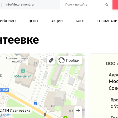
info@letoremont.ru
РТФОЛИО
ЦЕНЫ
АКЦИИ
БЛОГ
О КОМПАНИ
нтеевке
ООО 
Адр
Мос
Сов
Вр
с 9