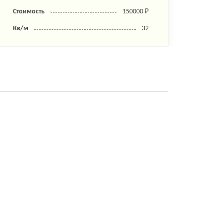
Стоимость
150000 ₽
Стоим
Кв/м
32
Кв/м