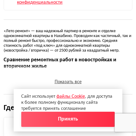
конфиденциальности
«Лето ремонт» — ваш надежный партнер в ремонте и отделке
однокомнатной квартиры в Нахабино. Проводим как частичный, так и
полный ремонт быстро, профессионально и экономно. Средняя
стоимость работ «под ключ» для однокомнатной квартиры
(новостройка / вторичка) — от 2500 рублей за квадратный метр.
Сравнение ремонтных работ в новостройках и
вторичном жилье
Реновация жилплощади в новом доме проще, чем в постройках
советского периода. Перепланировка в новостройках проходит без
Показать все
затруднений, а подготовительный этап расходует меньше
стройматериалов. Зачастую работы проводятся без снятия старой
отделки.
Сайт использует
файлы Cookie
, для доступа
к более полному функционалу сайта
Однокомнатные квартиры в старых домах Нахабино обычно требуют в
Где мы делаем ремонт?
требуется принять соглашение
серьезном обновлении ограждающих поверхностей и коммуникаций.
Тем не менее, наши опытные мастера помогут эффективно
Принять
распределить расходы и осуществить экономичный ремонт
компактного пространства с минимальными расходами.
Что предлагает «Лето ремонт»