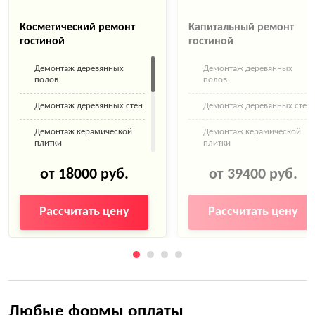
Косметический ремонт
Капитальный ремонт
гостиной
гостиной
Демонтаж деревянных
Демонтаж деревянных
полов
полов
Демонтаж деревянных стен
Демонтаж деревянных стен
Демонтаж керамической
Демонтаж керамической
плитки
плитки
Демонтаж ламината,
Демонтаж ламината,
от 18000 руб.
от 39400 руб.
паркетной доски
паркетной доски
Монтаж плинтусов
Монтаж плинтусов
Рассчитать цену
Рассчитать цену
пластиковых
пластиковых
Оклейка стен обоями
Укладка ламината
Окраска потолка в 2 слоя
Грунтовка пола
Укладка ламината
Грунтовка потолков
Любые формы оплаты