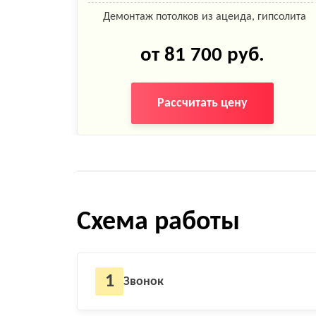
Демонтаж потолков из ацеида, гипсолита
 плиткой
Оклейка стен обоями
от 81 700 руб.
Укладка линолеума
аном
дования и
Рассчитать цену
Установка люстры (без сборки)
равления
Устройство наливных полов до 3 см
Шпаклевка стен под оклейку обоями (с
ошкуриванием)
Схема работы
1
Звонок