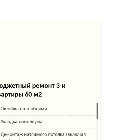
юджетный ремонт 3-к
Бюджетны
вартиры 60 м2
Демонтаж
Оклейка стен обоями
Демонтаж
Укладка линолеума
Устройств
Демонтаж натяжного потолка (включая
Демонтаж