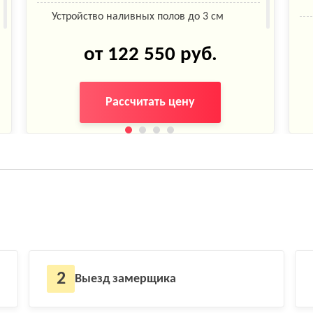
Устройство наливных полов до 3 см
Выравнивание стен листами ГКЛ
от 122 550 руб.
Демонтаж ламината, паркетной доски
Рассчитать цену
Демонтаж натяжного потолка (включая
профиль)
Монтаж встраиваемого потолка и
линейного освещения
Настил линолеума бытового, на клей
2
Выезд замерщика