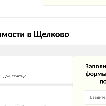
имости в Щелково
Заполн
формы 
Дом, таунхаус
по