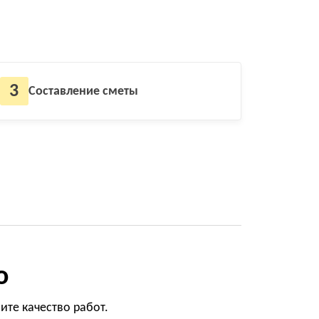
3
Составление сметы
о
те качество работ.