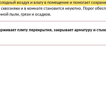
олодный воздух и влагу в помещение и помогает сохранит
 сквозняки и в комнате становится неуютно. Порог обес
чной пыли, грязи и осадков.
ерживает плиту перекрытия, закрывает арматуру и стык