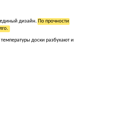
ь единый дизайн.
По прочности
лго.
 температуры доски разбухают и