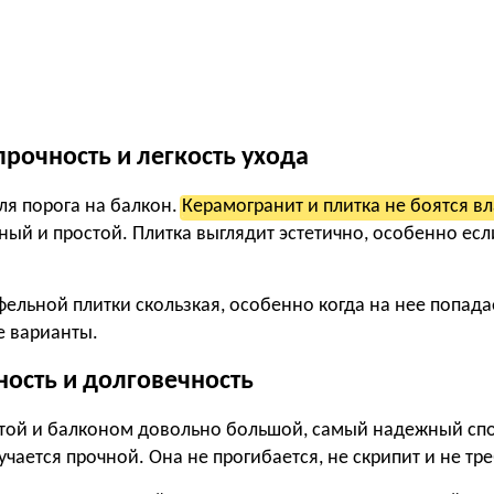
прочность и легкость ухода
я порога на балкон.
Керамогранит и плитка не боятся вла
ый и простой. Плитка выглядит эстетично, особенно ес
ельной плитки скользкая, особенно когда на нее попада
е варианты.
ность и долговечность
той и балконом довольно большой, самый надежный спо
учается прочной. Она не прогибается, не скрипит и не т