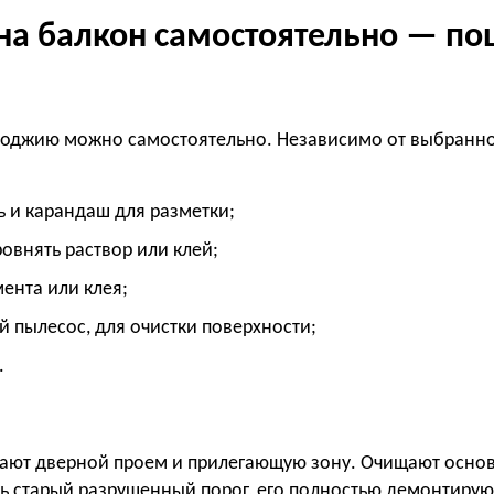
 на балкон самостоятельно — по
лоджию можно самостоятельно. Независимо от выбранно
ь и карандаш для разметки;
ровнять раствор или клей;
ента или клея;
й пылесос, для очистки поверхности;
.
ют дверной проем и прилегающую зону. Очищают основа
ь старый разрушенный порог, его полностью демонтирую