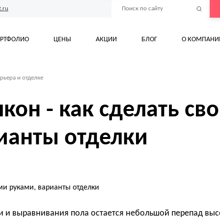
.ru
РТФОЛИО
ЦЕНЫ
АКЦИИ
БЛОГ
О КОМПАНИ
рьера и отделке
лкон - как сделать св
ианты отделки
и и выравнивания пола остается небольшой перепад выс