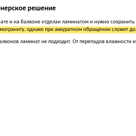
йнерское решение
нате и на балконе отделан ламинатом и нужно сохранит
амограниту, однако при аккуратном обращении служит до
алконов ламинат не подходит. От перепадов влажности и