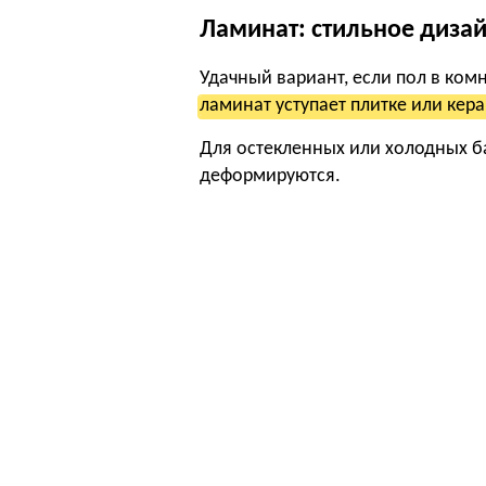
Ламинат: стильное диза
Удачный вариант, если пол в ком
ламинат уступает плитке или кер
Для остекленных или холодных б
деформируются.